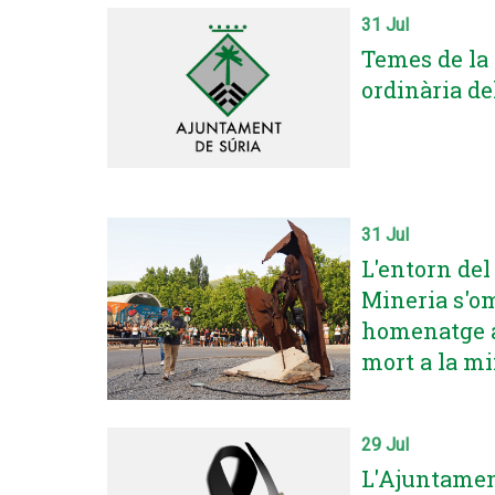
31 Jul
Temes de la 
ordinària de
31 Jul
L'entorn de
Mineria s'o
homenatge a
mort a la m
29 Jul
L'Ajuntamen