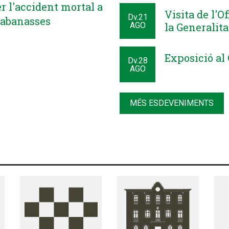
er l'accident mortal a
Visita de l'O
Dv.
21
Cabanasses
AGO
la Generalita
Exposició al 
Dv.
28
AGO
MÉS ESDEVENIMENTS