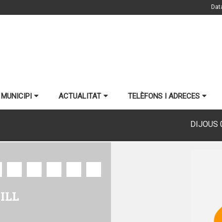
Dat
 MUNICIPI
ACTUALITAT
TELÈFONS I ADRECES
DIVENDRES 
st
ES
ES DE