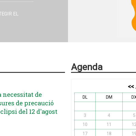
T I FEU UNA
Agenda
<<
a necessitat de
DL
DM
D
ures de precaució
clipsi del 12 d'agost
3
4
5
10
11
1
17
18
1