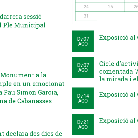
24
25
2
darrera sessió
31
l Ple Municipal
Exposició al 
Dv.
07
AGO
Cicle d'activi
Dv.
07
AGO
comentada 'Ap
l Monument a la
la mirada i el
mple en un emocionat
 Pau Simon Garcia,
Exposició al 
Dv.
14
ina de Cabanasses
AGO
Exposició al 
Dv.
21
AGO
t declara dos dies de