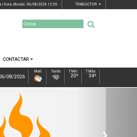
a i hora oficials: 06/08/2026
12:05
TRADUCTOR
CONTACTAR
Matí
Tarda
T.Mín.
T.Màx.
22º
34º
07/08/2026
Next