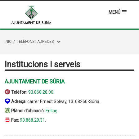
MENÚ
INICI
/
TELÈFONS I ADRECES
Institucions i serveis
AJUNTAMENT DE SÚRIA
Telèfon:
93.868.28.00
.
Adreça:
carrer Ernest Solvay, 13. 08260-Súria.
Plànol d'ubicació:
Enllaç
Fax:
93.868.29.31
.