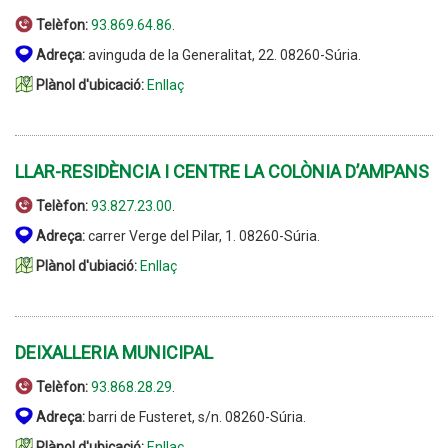
Telèfon:
93.869.64.86
.
Adreça:
avinguda de la Generalitat, 22. 08260-Súria.
Plànol d'ubicació:
Enllaç
LLAR-RESIDÈNCIA I CENTRE LA COLÒNIA D’AMPANS
Telèfon:
93.827.23.00
.
Adreça:
carrer Verge del Pilar, 1. 08260-Súria.
Plànol d'ubiació:
Enllaç
DEIXALLERIA MUNICIPAL
Telèfon:
93.868.28.29
.
Adreça:
barri de Fusteret, s/n. 08260-Súria.
Plànol d'ubicació:
Enllaç