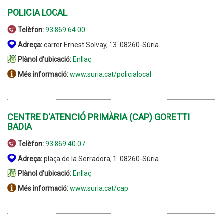
POLICIA LOCAL
Telèfon:
93.869.64.00
.
Adreça:
carrer Ernest Solvay, 13. 08260-Súria.
Plànol d'ubicació:
Enllaç
Més informació:
www.suria.cat/policialocal
CENTRE D'ATENCIÓ PRIMÀRIA (CAP) GORETTI
BADIA
Telèfon:
93.869.40.07
.
Adreça:
plaça de la Serradora, 1. 08260-Súria.
Plànol d'ubicació:
Enllaç
Més informació:
www.suria.cat/cap