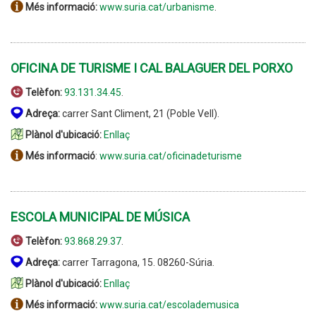
Més informació:
www.suria.cat/urbanisme
.
OFICINA DE TURISME I CAL BALAGUER DEL PORXO
Telèfon:
93.131.34.45
.
Adreça:
carrer Sant Climent, 21 (Poble Vell).
Plànol d'ubicació:
Enllaç
Més informació
:
www.suria.cat/oficinadeturisme
ESCOLA MUNICIPAL DE MÚSICA
Telèfon:
93.868.29.37
.
Adreça:
carrer Tarragona, 15. 08260-Súria.
Plànol d'ubicació:
Enllaç
Més informació:
www.suria.cat/escolademusica