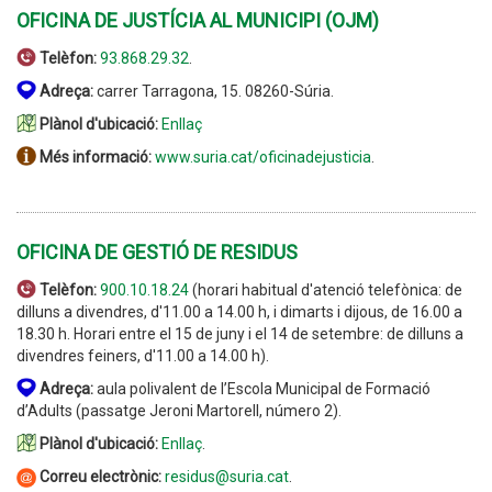
OFICINA DE JUSTÍCIA AL MUNICIPI (OJM)
Telèfon:
93.868.29.32
.
Adreça:
carrer Tarragona, 15. 08260-Súria.
Plànol d'ubicació:
Enllaç
Més informació:
www.suria.cat/oficinadejusticia
.
OFICINA DE GESTIÓ DE RESIDUS
Telèfon:
900.10.18.24
(horari habitual d'atenció telefònica: de
dilluns a divendres, d'11.00 a 14.00 h, i dimarts i dijous, de 16.00 a
18.30 h. Horari entre el 15 de juny i el 14 de setembre: de dilluns a
divendres feiners, d'11.00 a 14.00 h).
Adreça:
aula polivalent de l’Escola Municipal de Formació
d’Adults (passatge Jeroni Martorell, número 2).
Plànol d'ubicació:
Enllaç
.
Correu electrònic:
residus@suria.cat
.