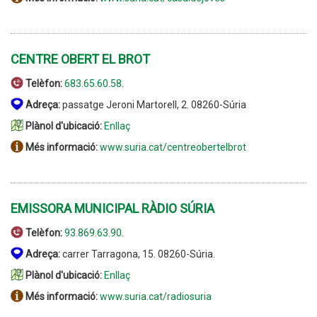
CENTRE OBERT EL BROT
Telèfon:
683.65.60.58
.
Adreça:
passatge Jeroni Martorell, 2. 08260-Súria
Plànol d'ubicació:
Enllaç
Més informació:
www.suria.cat/centreobertelbrot
EMISSORA MUNICIPAL RÀDIO SÚRIA
Telèfon:
93.869.63.90
.
Adreça:
carrer Tarragona, 15. 08260-Súria.
Plànol d'ubicació:
Enllaç
Més informació:
www.suria.cat/radiosuria