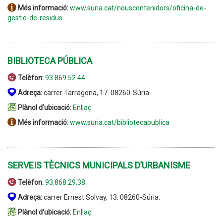
Més informació:
www.suria.cat/nouscontenidors/oficina-de-
gestio-de-residus
.
BIBLIOTECA PÚBLICA
Telèfon:
93.869.52.44
.
Adreça:
carrer Tarragona, 17. 08260-Súria.
Plànol d'ubicació:
Enllaç
Més informació:
www.suria.cat/bibliotecapublica
SERVEIS TÈCNICS MUNICIPALS D’URBANISME
Telèfon:
93.868.29.38
.
Adreça:
carrer Ernest Solvay, 13. 08260-Súria.
Plànol d'ubicació:
Enllaç