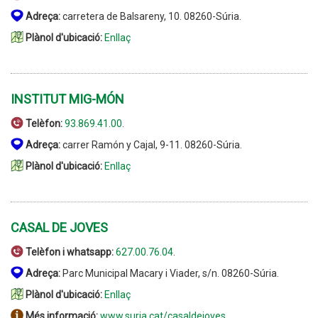
Adreça:
carretera de Balsareny, 10. 08260-Súria.
Plànol d'ubicació:
Enllaç
INSTITUT MIG-MÓN
Telèfon:
93.869.41.00
.
Adreça:
carrer Ramón y Cajal, 9-11. 08260-Súria.
Plànol d'ubicació:
Enllaç
CASAL DE JOVES
Telèfon i whatsapp:
627.00.76.04
.
Adreça:
Parc Municipal Macary i Viader, s/n. 08260-Súria.
Plànol d'ubicació:
Enllaç
Més informació:
www.suria.cat/casaldejoves