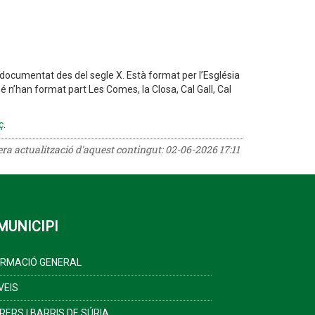
a, documentat des del segle X. Està format per l’Església
é n’han format part Les Comes, la Closa, Cal Gall, Cal
ç
.
rera actualització d'aquest contingut:
02-06-2026 17:11
MUNICIPI
ORMACIÓ GENERAL
VEIS
RERS I BARRIS DE SÚRIA