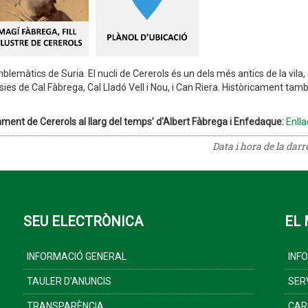
 emblemàtics de Suria. El nucli de Cererols és un dels més antics de la vil
sies de Cal Fàbrega, Cal Lladó Vell i Nou, i Can Riera. Històricament tamb
lament de Cererols al llarg del temps’ d'Albert Fàbrega i Enfedaque:
Enlla
Data i hora de la dar
SEU ELECTRÒNICA
EL 
INFORMACIÓ GENERAL
INF
TAULER D'ANUNCIS
SER
TRANSPARÈNCIA
CAR