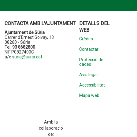
CONTACTA AMB L'AJUNTAMENT
DETALLS DEL
WEB
Ajuntament de Súria
Carrer d'Ernest Solvay, 13
Crèdits
08260 - Súria
Tel.
93 8682800
Contactar
NIF P0827400C
a/e
suria@suria.cat
Protecció de
dades
Avís legal
Accessibilitat
Mapa web
Amb la
col·laboració
de: