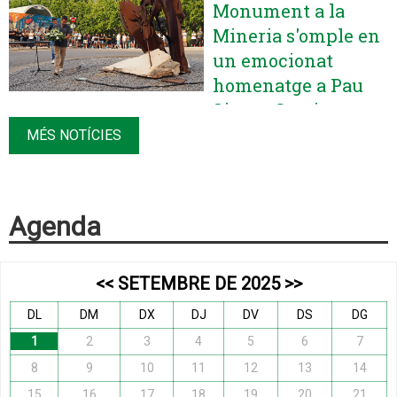
Monument a la
Mineria s'omple en
un emocionat
homenatge a Pau
Simon Garcia, mort
a la mina de
MÉS NOTÍCIES
Cabanasses
Agenda
<<
SETEMBRE DE 2025
>>
DL
DM
DX
DJ
DV
DS
DG
1
2
3
4
5
6
7
8
9
10
11
12
13
14
15
16
17
18
19
20
21