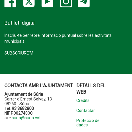
Butlletí digital
Inscriu-te per rebre informació puntual sobre les activitats
municipals.
SUBSCRIURE'M
CONTACTA AMB L'AJUNTAMENT
DETALLS DEL
WEB
Ajuntament de Súria
Carrer d'Ernest Solvay, 13
Crèdits
08260 - Súria
Tel.
93 8682800
Contactar
NIF P0827400C
a/e
suria@suria.cat
Protecció de
dades