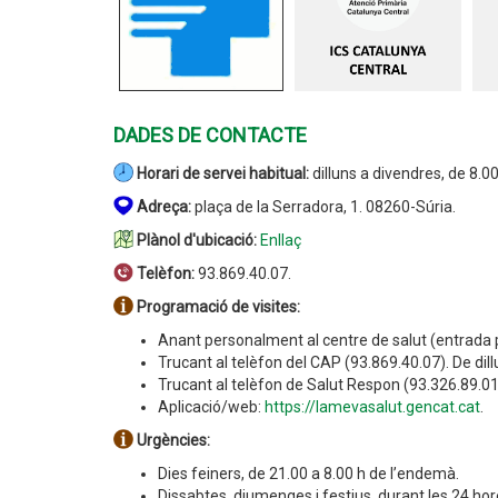
DADES DE CONTACTE
Horari de servei habitual:
d
illuns a divendres, de 8.00
Adreça:
plaça de la Serradora, 1. 08260-Súria.
Plànol d'ubicació:
Enllaç
Telèfon:
93.869.40.07.
Programació de visites:
Anant personalment al centre de salut (entrada pr
Trucant al telèfon del CAP (93.869.40.07).
De dil
Trucant al telèfon de Salut Respon (93.326.89.01).
Aplicació/web:
https://lamevasalut.gencat.cat
.
Urgències:
Dies feiners, de 21.00 a 8.00 h de l’endemà.
Dissabtes, diumenges i festius, durant les 24 hor