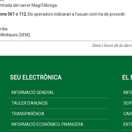
’entrada del carrer Magí Fàbrega.
fons 061 o 112.
Els operadors indicaran a l’usuari com ha de procedir:
rdia.
s Mèdiques (SEM).
Data i hora de la dar
SEU ELECTRÒNICA
EL 
INFORMACIÓ GENERAL
INF
TAULER D'ANUNCIS
SER
TRANSPARÈNCIA
CAR
INFORMACIÓ ECONÒMICO-FINANCERA
ENT