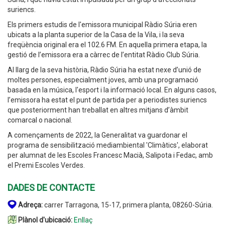
suriencs.
Els primers estudis de l'emissora municipal Ràdio Súria eren
ubicats a la planta superior de la Casa de la Vila, i la seva
freqüència original era el 102.6 FM. En aquella primera etapa, la
gestió de l’emissora era a càrrec de l’entitat Ràdio Club Súria.
Al llarg de la seva història, Ràdio Súria ha estat nexe d’unió de
moltes persones, especialment joves, amb una programació
basada en la música, l'esport i la informació local. En alguns casos,
l’emissora ha estat el punt de partida per a periodistes suriencs
que posteriorment han treballat en altres mitjans d’àmbit
comarcal o nacional.
A començaments de 2022, la Generalitat va guardonar el
programa de sensibilització mediambiental 'Climàtics', elaborat
per alumnat de les Escoles Francesc Macià, Salipota i Fedac, amb
el Premi Escoles Verdes.
DADES DE CONTACTE
Adreça:
carrer Tarragona, 15-17, primera planta, 08260-Súria.
Plànol d'ubicació:
Enllaç