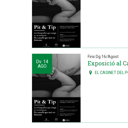
Fins Dg.16/Agost
Dv.
14
Exposició al Ca
AGO
EL CASINET DEL 