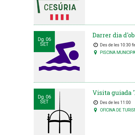
Darrer dia d'o
Dg.
06
SET
Des de les 10:30 fi
PISCINA MUNICIP
Visita guiada '
Dg.
06
SET
Des de les 11:00
OFICINA DE TURI