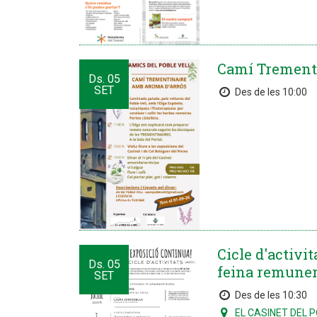
Camí Trementin
Ds.
05
SET
Des de les 10:00
Cicle d'activit
Ds.
05
feina remuner
SET
Des de les 10:30
EL CASINET DEL 