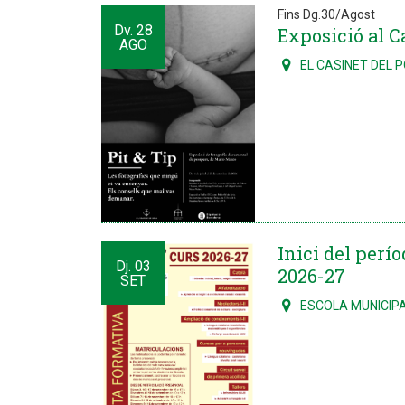
Fins Dg.30/Agost
Dv.
28
Exposició al Ca
AGO
EL CASINET DEL 
Inici del perí
Dj.
03
2026-27
SET
ESCOLA MUNICIPA