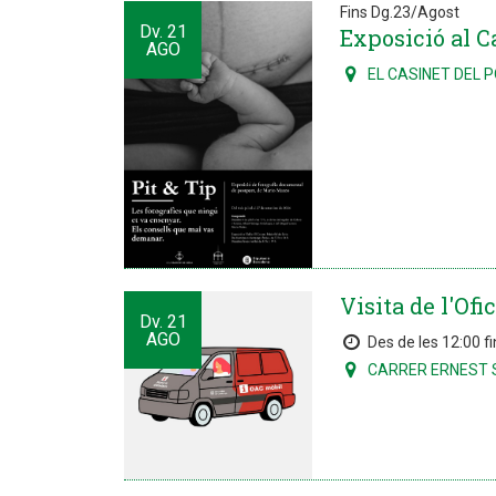
Fins Dg.23/Agost
Dv.
21
Exposició al Ca
AGO
EL CASINET DEL 
Visita de l'Of
Dv.
21
AGO
Des de les 12:00 fi
CARRER ERNEST 