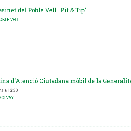
sinet del Poble Vell: 'Pit & Tip'
POBLE VELL
icina d'Atenció Ciutadana mòbil de la Generalit
ns a 13:30
SOLVAY