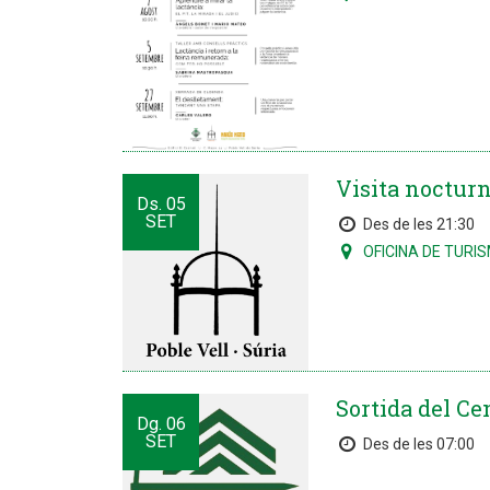
Visita nocturna
Ds.
05
SET
Des de les 21:30
OFICINA DE TURI
Sortida del Ce
Dg.
06
SET
Des de les 07:00