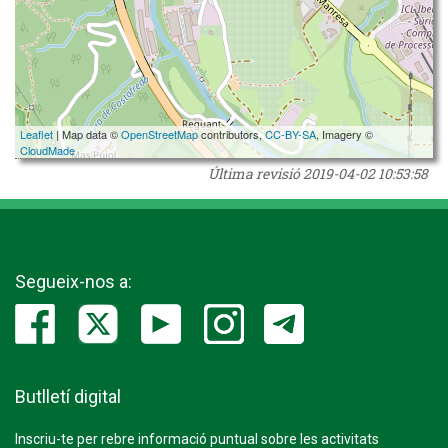
Leaflet
| Map data ©
OpenStreetMap
contributors,
CC-BY-SA
, Imagery ©
CloudMade
Última revisió
2019-04-02 10:53:58
Segueix-nos a:
Butlletí digital
Inscriu-te per rebre informació puntual sobre les activitats