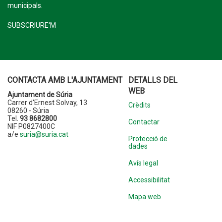
municipals.
SUBSCRIURE'M
CONTACTA AMB L'AJUNTAMENT
DETALLS DEL
WEB
Ajuntament de Súria
Carrer d'Ernest Solvay, 13
Crèdits
08260 - Súria
Tel.
93 8682800
Contactar
NIF P0827400C
a/e
suria@suria.cat
Protecció de
dades
Avís legal
Accessibilitat
Mapa web