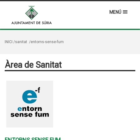
MENÚ
INICI
/sanitat
/entorns-sense-fum
Àrea de Sanitat
ENTORNS SENSE FUM