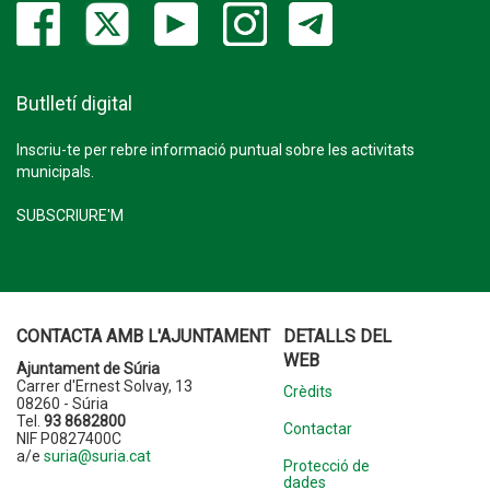
Butlletí digital
Inscriu-te per rebre informació puntual sobre les activitats
municipals.
SUBSCRIURE'M
CONTACTA AMB L'AJUNTAMENT
DETALLS DEL
WEB
Ajuntament de Súria
Carrer d'Ernest Solvay, 13
Crèdits
08260 - Súria
Tel.
93 8682800
Contactar
NIF P0827400C
a/e
suria@suria.cat
Protecció de
dades