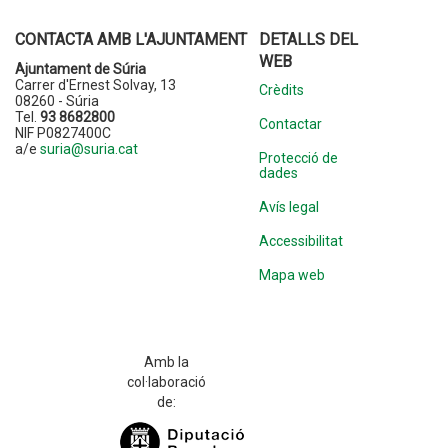
CONTACTA AMB L'AJUNTAMENT
DETALLS DEL
WEB
Ajuntament de Súria
Carrer d'Ernest Solvay, 13
Crèdits
08260 - Súria
Tel.
93 8682800
Contactar
NIF P0827400C
a/e
suria@suria.cat
Protecció de
dades
Avís legal
Accessibilitat
Mapa web
Amb la
col·laboració
de: