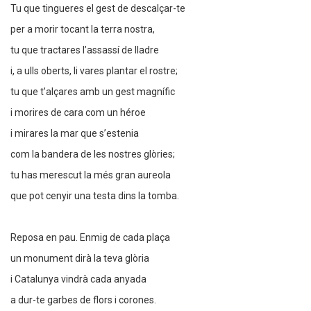
Tu que tingueres el gest de descalçar-te
per a morir tocant la terra nostra,
tu que tractares l’assassí de lladre
i, a ulls oberts, li vares plantar el rostre;
tu que t’alçares amb un gest magnífic
i morires de cara com un héroe
i mirares la mar que s’estenia
com la bandera de les nostres glòries;
tu has merescut la més gran aureola
que pot cenyir una testa dins la tomba.
Reposa en pau. Enmig de cada plaça
un monument dirà la teva glòria
i Catalunya vindrà cada anyada
a dur-te garbes de flors i corones.