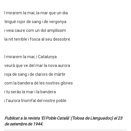
I mirarem la mar, la mar que un dia
tingué rojor de sang i de vergonya
i veia caure com un dol amplíssim
la nit terrible i fosca al seu dessobre.
I mirarem la mar, i Catalunya
veurà que ve del mar la nova aurora
roja de sang i de clarors de màrtir
com la bandera de les nostres glòries
i tu seràs la mar i la bandera
i l’aurora triomfal del nostre poble.
Publicat a la revista ‘El Poble Català’ (Tolosa de Llenguadoc) el 23
de setembre de 1944.