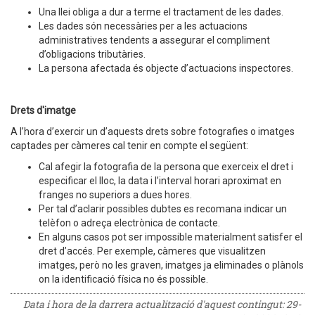
Una llei obliga a dur a terme el tractament de les dades.
Les dades són necessàries per a les actuacions
administratives tendents a assegurar el compliment
d’obligacions tributàries.
La persona afectada és objecte d’actuacions inspectores.
Drets d'imatge
A l’hora d’exercir un d’aquests drets sobre fotografies o imatges
captades per càmeres cal tenir en compte el següent:
Cal afegir la fotografia de la persona que exerceix el dret i
especificar el lloc, la data i l’interval horari aproximat en
franges no superiors a dues hores.
Per tal d’aclarir possibles dubtes es recomana indicar un
telèfon o adreça electrònica de contacte.
En alguns casos pot ser impossible materialment satisfer el
dret d’accés. Per exemple, càmeres que visualitzen
imatges, però no les graven, imatges ja eliminades o plànols
on la identificació física no és possible.
Data i hora de la darrera actualització d'aquest contingut:
29-