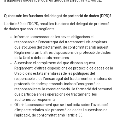
d’aquestes dades i pel qual es deroga la Directiva 95/46/CE.
Quines són les funcions del delegat de protecció de dades (DPD)?
L’article 39 de l’RGPD, recull les funcions del delegat de protecció
de dades que són les següents:
Informar i assessorar de les seves obligacions el
responsable o l’encarregat del tractament i els empleats
que s’ocupen del tractament, de conformitat amb aquest
Reglament i amb altres disposicions de protecció de dades
de la Unió o dels estats membres.
Supervisar el compliment del que disposa aquest
Reglament, d’altres disposicions de protecció de dades de la
Unió o dels estats membres i de les polítiques del
responsable o de l’encarregat del tractament en matèria de
protecció de dades personals, inclosa l’assignació de
responsabilitats, la conscienciació i la formació del personal
que participa en les operacions de tractament i les
auditories corresponents.
Oferir l’assessorament que se li sol·licita sobre l’avaluació
d’impacte relativa a la protecció de dades i supervisar-ne
l’aplicació, de conformitat amb l’article 35.