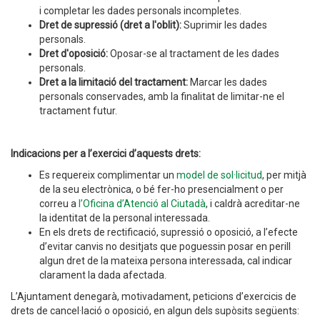
i completar les dades personals incompletes.
Dret de supressió (dret a l'oblit):
Suprimir les dades
personals.
Dret d'oposició:
Oposar-se al tractament de les dades
personals.
Dret a la limitació del tractament:
Marcar les dades
personals conservades, amb la finalitat de limitar-ne el
tractament futur.
Indicacions per a l’exercici d’aquests drets:
Es requereix complimentar un
model de sol·licitud
, per mitjà
de la seu electrònica, o bé fer-ho presencialment o per
correu a
l’Oficina d’Atenció al Ciutadà
, i caldrà acreditar-ne
la identitat de la personal interessada.
En els drets de rectificació, supressió o oposició, a l’efecte
d’evitar canvis no desitjats que poguessin posar en perill
algun dret de la mateixa persona interessada, cal indicar
clarament la dada afectada.
L’Ajuntament denegarà, motivadament, peticions d’exercicis de
drets de cancel·lació o oposició, en algun dels supòsits següents: