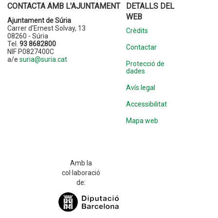
CONTACTA AMB L'AJUNTAMENT
DETALLS DEL
WEB
Ajuntament de Súria
Carrer d'Ernest Solvay, 13
Crèdits
08260 - Súria
Tel.
93 8682800
Contactar
NIF P0827400C
a/e
suria@suria.cat
Protecció de
dades
Avís legal
Accessibilitat
Mapa web
Amb la
col·laboració
de: