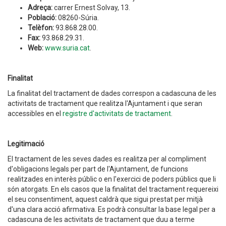
Adreça:
carrer Ernest Solvay, 13.
Població:
08260-Súria.
Telèfon:
93.868.28.00.
Fax:
93.868.29.31.
Web:
www.suria.cat
.
Finalitat
La finalitat del tractament de dades correspon a cadascuna de les
activitats de tractament que realitza l'Ajuntament i que seran
accessibles en el
registre d'activitats de tractament
.
Legitimació
El tractament de les seves dades es realitza per al compliment
d'obligacions legals per part de l'Ajuntament, de funcions
realitzades en interès públic o en l'exercici de poders públics que li
són atorgats. En els casos que la finalitat del tractament requereixi
el seu consentiment, aquest caldrà que sigui prestat per mitjà
d'una clara acció afirmativa. Es podrà consultar la base legal per a
cadascuna de les activitats de tractament que duu a terme