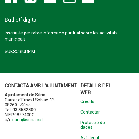
Butlletí digital
Inscriu-te per rebre informació puntual sobre les activitats
municipals.
SUBSCRIURE'M
CONTACTA AMB L'AJUNTAMENT
DETALLS DEL
WEB
Ajuntament de Súria
Carrer d'Ernest Solvay, 13
Crèdits
08260 - Súria
Tel.
93 8682800
Contactar
NIF P0827400C
a/e
suria@suria.cat
Protecció de
dades
Avís legal