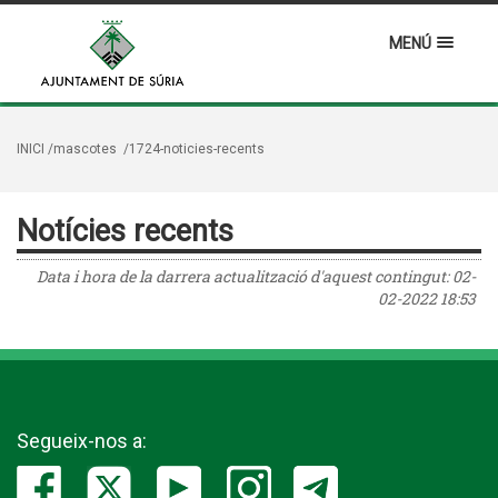
MENÚ
INICI
/mascotes
/1724-noticies-recents
Notícies recents
Data i hora de la darrera actualització d'aquest contingut:
02-
02-2022 18:53
Segueix-nos a: