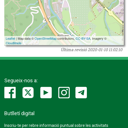
Leaflet
| Map data ©
OpenStreetMap
contributors,
CC-BY-SA
, Imagery ©
CloudMade
Última revisió
2020-01-10 11:02:10
Segueix-nos a:
Butlletí digital
Inscriu-te per rebre informació puntual sobre les activitats