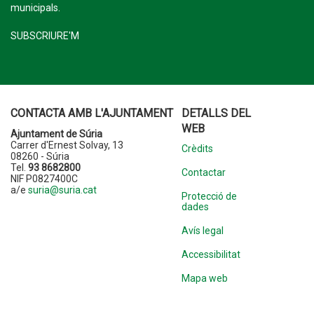
municipals.
SUBSCRIURE'M
CONTACTA AMB L'AJUNTAMENT
DETALLS DEL
WEB
Ajuntament de Súria
Carrer d'Ernest Solvay, 13
Crèdits
08260 - Súria
Tel.
93 8682800
Contactar
NIF P0827400C
a/e
suria@suria.cat
Protecció de
dades
Avís legal
Accessibilitat
Mapa web