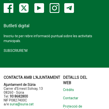
Butlletí digital
Inscriu-te per rebre informació puntual sobre les activitats
municipals.
SUBSCRIURE'M
CONTACTA AMB L'AJUNTAMENT
DETALLS DEL
WEB
Ajuntament de Súria
Carrer d'Ernest Solvay, 13
Crèdits
08260 - Súria
Tel.
93 8682800
Contactar
NIF P0827400C
a/e
suria@suria.cat
Protecció de