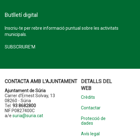
Butlletí digital
Inscriu-te per rebre informació puntual sobre les activitats
municipals.
SUBSCRIURE'M
CONTACTA AMB L'AJUNTAMENT
DETALLS DEL
WEB
Ajuntament de Súria
Carrer d'Ernest Solvay, 13
Crèdits
08260 - Súria
Tel.
93 8682800
Contactar
NIF P0827400C
a/e
suria@suria.cat
Protecció de
dades
Avís legal