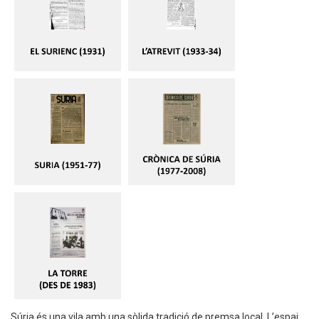
Súria és una vila amb una sòlida tradició de premsa local
. L’espai