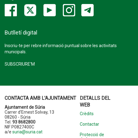
Butlletí digital
Inscriu-te per rebre informació puntual sobre les activitats
municipals.
SUBSCRIURE'M
CONTACTA AMB L'AJUNTAMENT
DETALLS DEL
WEB
Ajuntament de Súria
Carrer d'Ernest Solvay, 13
Crèdits
08260 - Súria
Tel.
93 8682800
Contactar
NIF P0827400C
a/e
suria@suria.cat
Protecció de