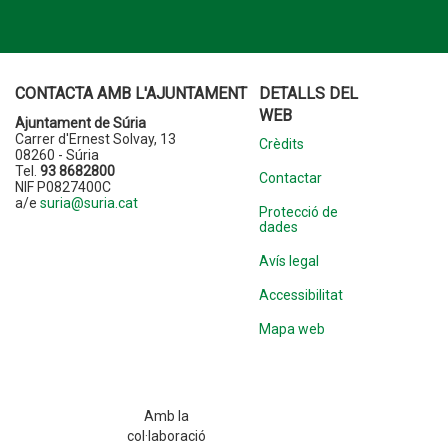
CONTACTA AMB L'AJUNTAMENT
DETALLS DEL
WEB
Ajuntament de Súria
Carrer d'Ernest Solvay, 13
Crèdits
08260 - Súria
Tel.
93 8682800
Contactar
NIF P0827400C
a/e
suria@suria.cat
Protecció de
dades
Avís legal
Accessibilitat
Mapa web
Amb la
col·laboració