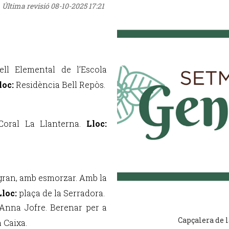
Última revisió
08-10-2025 17:21
ll Elemental de l’Escola
loc:
Residència Bell Repòs.
 Coral La Llanterna.
Lloc:
gran, amb esmorzar. Amb la
Lloc:
plaça de la Serradora.
’Anna Jofre. Berenar per a
Capçalera de l
 Caixa.