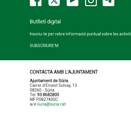
Butlletí digital
Inscriu-te per rebre informació puntual sobre les activi
SUBSCRIURE'M
CONTACTA AMB L'AJUNTAMENT
Ajuntament de Súria
Carrer d'Ernest Solvay, 13
08260 - Súria
Tel.
93 8682800
NIF P0827400C
a/e
suria@suria.cat