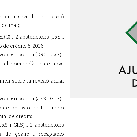
es en la seva darrera sessió
8 de maig:
ERC) i 2 abstencions (JxS i
 de crèdits 5-2026.
vots en contra (ERC i JxS) i
re el nomenclàtor de nova
men sobre la revisió anual
vots en contra (JxS i GIIS) i
obre omissió de la Funció
ial de crèdits.
JxS i GIIS) i 2 abstencions
 de gestió i recaptació