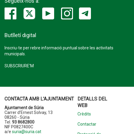
Segueix-nos a:
Butlletí digital
Inscriu-te per rebre informació puntual sobre les activitats
municipals.
SUBSCRIURE'M
CONTACTA AMB L'AJUNTAMENT
DETALLS DEL
WEB
Ajuntament de Súria
Carrer d'Ernest Solvay, 13
Crèdits
08260 - Súria
Tel.
93 8682800
Contactar
NIF P0827400C
a/e
suria@suria.cat