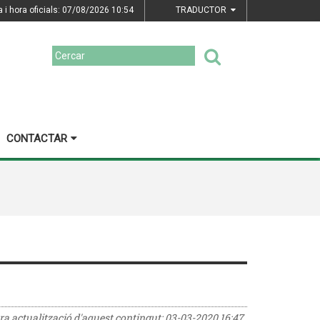
a i hora oficials: 07/08/2026
10:54
TRADUCTOR
CONTACTAR
era actualització d'aquest contingut:
03-03-2020 16:47