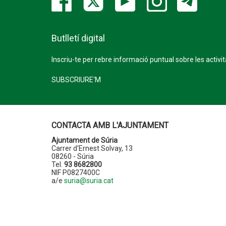
Butlletí digital
Inscriu-te per rebre informació puntual sobre les activi
SUBSCRIURE'M
CONTACTA AMB L'AJUNTAMENT
Ajuntament de Súria
Carrer d'Ernest Solvay, 13
08260 - Súria
Tel.
93 8682800
NIF P0827400C
a/e
suria@suria.cat