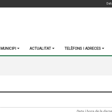
Dat
 MUNICIPI
ACTUALITAT
TELÈFONS I ADRECES
Data i hora de la darr