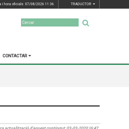
a i hora oficials: 07/08/2026
11:36
TRADUCTOR
CONTACTAR
era actualització d'aquest contingut:
03-03-2020 16:47