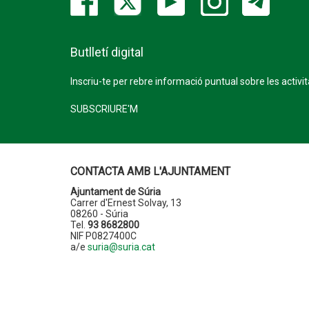
Butlletí digital
Inscriu-te per rebre informació puntual sobre les activi
SUBSCRIURE'M
CONTACTA AMB L'AJUNTAMENT
Ajuntament de Súria
Carrer d'Ernest Solvay, 13
08260 - Súria
Tel.
93 8682800
NIF P0827400C
a/e
suria@suria.cat