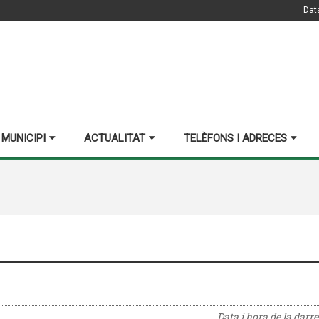
Dat
 MUNICIPI
ACTUALITAT
TELÈFONS I ADRECES
Data i hora de la darr