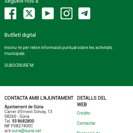
Segueix-nos a:
Butlletí digital
Inscriu-te per rebre informació puntual sobre les activitats
municipals.
SUBSCRIURE'M
CONTACTA AMB L'AJUNTAMENT
DETALLS DEL
WEB
Ajuntament de Súria
Carrer d'Ernest Solvay, 13
Crèdits
08260 - Súria
Tel.
93 8682800
Contactar
NIF P0827400C
a/e
suria@suria.cat