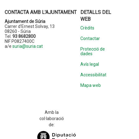
CONTACTA AMB L'AJUNTAMENT
DETALLS DEL
WEB
Ajuntament de Súria
Carrer d'Ernest Solvay, 13
Crèdits
08260 - Súria
Tel.
93 8682800
Contactar
NIF P0827400C
a/e
suria@suria.cat
Protecció de
dades
Avís legal
Accessibilitat
Mapa web
Amb la
col·laboració
de: