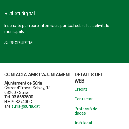
Butlletí digital
Inscriu-te per rebre informació puntual sobre les activitats
municipals.
SUBSCRIURE'M
CONTACTA AMB L'AJUNTAMENT
DETALLS DEL
WEB
Ajuntament de Súria
Carrer d'Ernest Solvay, 13
Crèdits
08260 - Súria
Tel.
93 8682800
Contactar
NIF P0827400C
a/e
suria@suria.cat
Protecció de
dades
Avís legal