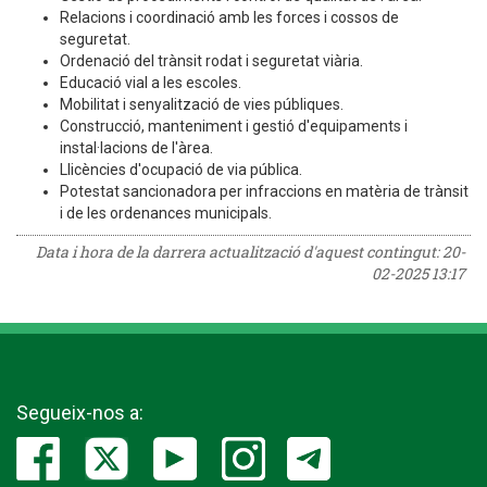
Relacions i coordinació amb les forces i cossos de
seguretat.
Ordenació del trànsit rodat i seguretat viària.
Educació vial a les escoles.
Mobilitat i senyalització de vies públiques.
Construcció, manteniment i gestió d'equipaments i
instal·lacions de l'àrea.
Llicències d'ocupació de via pública.
Potestat sancionadora per infraccions en matèria de trànsit
i de les ordenances municipals.
Data i hora de la darrera actualització d'aquest contingut:
20-
02-2025 13:17
Segueix-nos a: