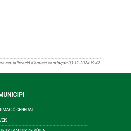
era actualització d'aquest contingut:
03-12-2024 19:42
MUNICIPI
ORMACIÓ GENERAL
VEIS
RERS I BARRIS DE SÚRIA