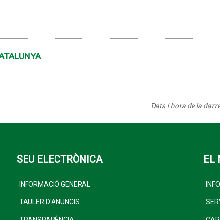
CATALUNYA
Data i hora de la darr
SEU ELECTRÒNICA
EL 
INFORMACIÓ GENERAL
INF
TAULER D'ANUNCIS
SER
TRANSPARÈNCIA
CAR