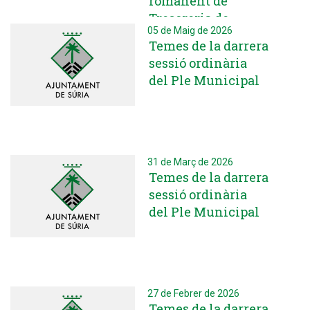
romanent de
Tresoreria de
05 de Maig de 2026
450.500 euros a
Temes de la darrera
inversions per a
sessió ordinària
millores
del Ple Municipal
31 de Març de 2026
Temes de la darrera
sessió ordinària
del Ple Municipal
27 de Febrer de 2026
Temes de la darrera