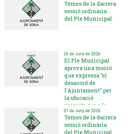
Temes de la darrera
sessió ordinària
del Ple Municipal
26 de Juny de 2026
El Ple Municipal
aprova una moció
que expressa "el
desacord de
l'Ajuntament" per
la ubicació
prevista per a la
01 de Juny de 2026
planta de biogàs de
Temes de la darrera
Sant Mateu de
sessió ordinària
Bages
del Ple Municipal