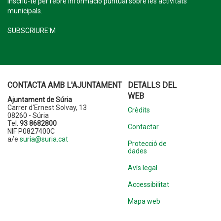
Inscriu-te per rebre informació puntual sobre les activitats
municipals.
SUBSCRIURE'M
CONTACTA AMB L'AJUNTAMENT
DETALLS DEL
WEB
Ajuntament de Súria
Carrer d'Ernest Solvay, 13
Crèdits
08260 - Súria
Tel.
93 8682800
Contactar
NIF P0827400C
a/e
suria@suria.cat
Protecció de
dades
Avís legal
Accessibilitat
Mapa web