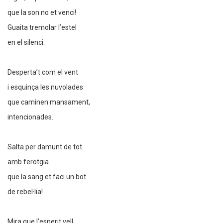
que la son no et venci!
Guaita tremolar l’estel
en el silenci.
Desperta’t com el vent
i esquinça les nuvolades
que caminen mansament,
intencionades.
Salta per damunt de tot
amb ferotgia
que la sang et faci un bot
de rebel·lia!
Mira que l’esperit vell