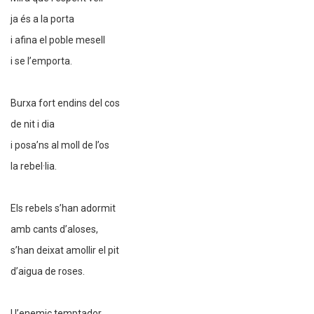
ja és a la porta
i afina el poble mesell
i se l’emporta.
Burxa fort endins del cos
de nit i dia
i posa’ns al moll de l’os
la rebel·lia.
Els rebels s’han adormit
amb cants d’aloses,
s’han deixat amollir el pit
d’aigua de roses.
I l’enemic temptador