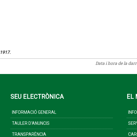
 1917.
Data i hora de la dar
SEU ELECTRÒNICA
EL 
INFORMACIÓ GENERAL
INF
TAULER D'ANUNCIS
SER
TRANSPARÈNCIA
CAR