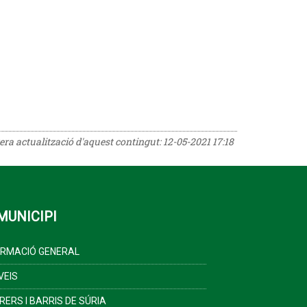
rera actualització d'aquest contingut:
12-05-2021 17:18
MUNICIPI
ORMACIÓ GENERAL
VEIS
RERS I BARRIS DE SÚRIA