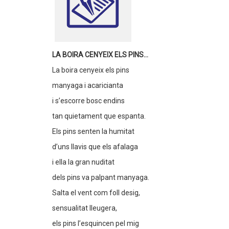
LA BOIRA CENYEIX ELS PINS...
La boira cenyeix els pins
manyaga i acaricianta
i s’escorre bosc endins
tan quietament que espanta.
Els pins senten la humitat
d’uns llavis que els afalaga
i ella la gran nuditat
dels pins va palpant manyaga.
Salta el vent com foll desig,
sensualitat lleugera,
els pins l’esquincen pel mig