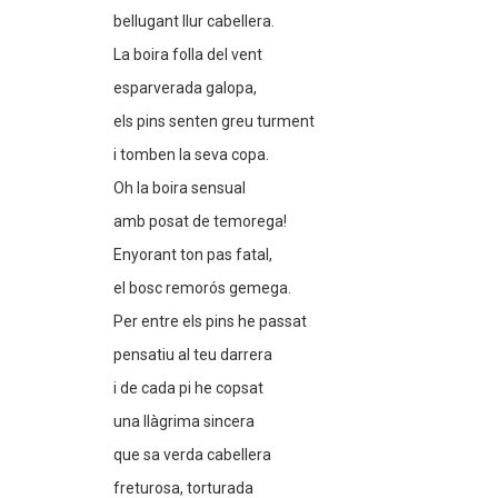
bellugant llur cabellera.
La boira folla del vent
esparverada galopa,
els pins senten greu turment
i tomben la seva copa.
Oh la boira sensual
amb posat de temorega!
Enyorant ton pas fatal,
el bosc remorós gemega.
Per entre els pins he passat
pensatiu al teu darrera
i de cada pi he copsat
una llàgrima sincera
que sa verda cabellera
freturosa, torturada