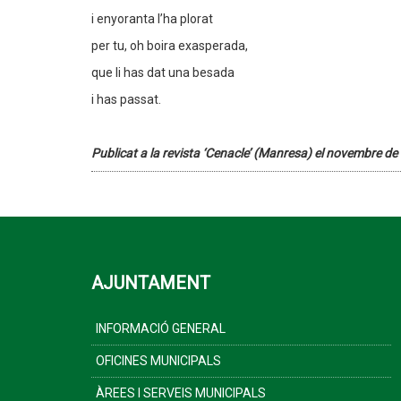
i enyoranta l’ha plorat
per tu, oh boira exasperada,
que li has dat una besada
i has passat.
Publicat a la revista ‘Cenacle’ (Manresa) el novembre de
AJUNTAMENT
INFORMACIÓ GENERAL
OFICINES MUNICIPALS
ÀREES I SERVEIS MUNICIPALS