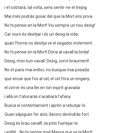
i et sobtarà, tal volta, sens sentir-ne el trepig.
Mai més podràs gosar del que la Mort ens priva.
No hi pensis en la Mort! Viu sempre un nou desig!
Car viure és desitjar i és un desig la vida;
quan l’home no desitja ve el segador inclement.
No hi pensis en la Mort! Dóna al cavall la brida!
Desig, mon bon cavall. Desig, corre braument!...
No et paris mai enlloc; no busquis mai posada
que encar que fos al cel, el cel fóra un engany;
el córrer és una llei en ton esprit gravada
i allà on t’aturaràs s’acabarà l’afany.
Busca el contentament i aprèn a rebutjar-lo.
Quan sàpigues fer això, llavors devindràs fort.
Desig és brau cavall! Ja pots fuetejar-lo
i enllà!... No hi pensis mai! Massa que ve la Mort!