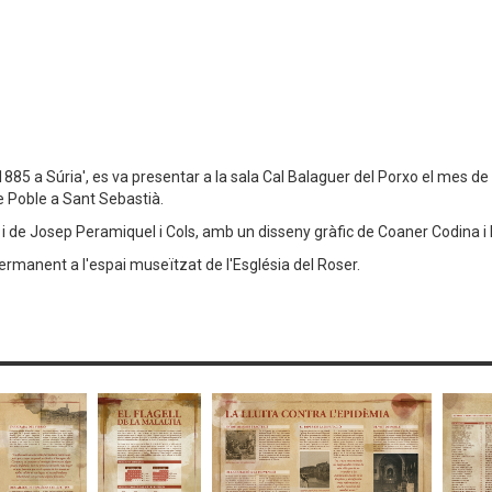
e 1885 a Súria', es va presentar a la sala Cal Balaguer del Porxo el mes d
de Poble a Sant Sebastià.
i de Josep Peramiquel i Cols, amb un disseny gràfic de Coaner Codina i 
permanent a l'espai museïtzat de l'Església del Roser.