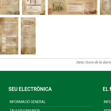
Data i hora de la darr
SEU ELECTRÒNICA
EL 
INFORMACIÓ GENERAL
INF
TAULER D'ANUNCIS
SER