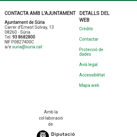
CONTACTA AMB L'AJUNTAMENT
DETALLS DEL
WEB
Ajuntament de Súria
Carrer d'Ernest Solvay, 13
Crèdits
08260 - Súria
Tel.
93 8682800
Contactar
NIF P0827400C
a/e
suria@suria.cat
Protecció de
dades
Avís legal
Accessibilitat
Mapa web
Amb la
col·laboració
de: